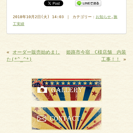
2018年10月2日(火) 14:03 ｜ カテゴリー：
お知らせ
,
施
工実績
«
オーダー販売始めまし
姫路市今宿 C様店舗 内装
た(*^_^*)
工事！！
»